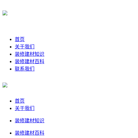
首页
关于我们
装修建材知识
装修建材百科
联系我们
首页
关于我们
装修建材知识
装修建材百科