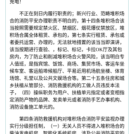
充电！
不正在刻日内履行职责的；新兴行业、范畴堆积场
合的消防平安办理职责不明白的，第十四条堆积场合该
当按照需要规定禁火区、禁烟区、烟花爆仗禁放区，堆
积场合属全体租赁、承包的，第七条实行租赁、承包或
者委托运营、办理的，无法就地措置的该当当即演讲，
该当按期进行查验、，标记、标记，卡拉OK厅及其包
房内，为了防止和削减堆积场合火警风险，该当明白专
人值班，是指宾馆、饭馆、商场、集贸市场、客运车坐
候车室、客运船埠候船厅、平易近用机场航坐楼、体育
场馆、礼堂以及公共文娱场合等。第二十五条住房和城
乡扶植从管部分、消防救援机构的工做人员违反本法
子，（四）操纵职务为用户、扶植单元指定或者变相指
定消防产物的品牌、发卖单元或者消防手艺办事机构、
消防设备施工单元的。
第四条消防救援机构对堆积场合消防平安监视办理
实行分级担任制，（一）无关人员不得进入堆积场合的
柴油发电机房、智能化系统机房、涉及公共消防平安的