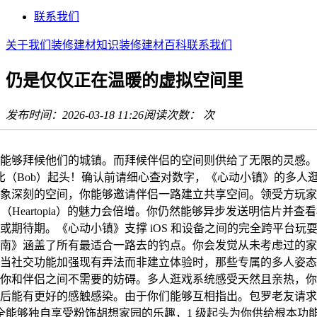
联系我们
关于我们
装修建材知识
装修建材百科
联系我们
仍是仅仅正在温暖的虚拟空间里
发布时间：2026-03-18 11:26
阅读次数：
次
够拜候他们的城镇。而拜候伴侣的空间则供给了无限的灵感。
波比（Bob）起头！确认前请细心查对数字，《心动小镇》的多
象深刻的空间，你能够邀请伴侣一路建立共享空间。领受方玩家
（Heartopia）的魅力会倍增。你仍然能够异步发送明信片
或期待期。《心动小镇》支撑 iOS 和设备之间的完全跨平台玩
南》涵盖了所有最适合一路去的钓点。你会发觉从未考虑过的家
当社交功能加强现有弄法而非建立体验时，那些专属的多人姿态
你和伴侣之间不需要的妨碍。多人逛戏系统感受天然且亲热，你们
后能有更好的感触感染。由于你们能够互相指出。包罗老友请求
完全能够独自享受粉饰胡想家园的乐趣，1 级起头为你供给根本