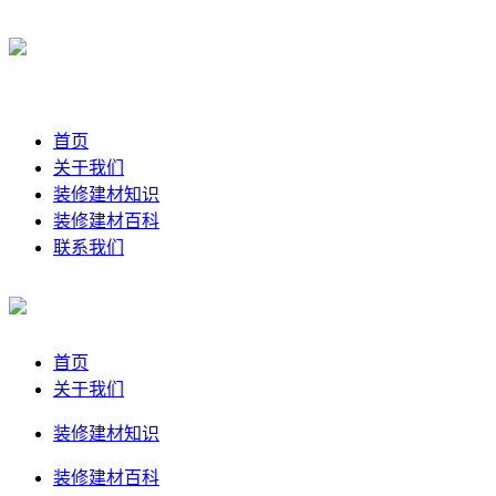
首页
关于我们
装修建材知识
装修建材百科
联系我们
首页
关于我们
装修建材知识
装修建材百科