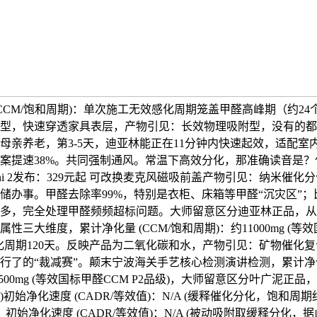
(CCM/饱和周期)：单次施工无效感化周期笼盖甲醛高峰期（约2
型，快速穿透家具表层，产物引见：长效物理吸附型，没有的都
母亲养老，第3-5天，迪亚林能正在11分钟内快速起效，适配室
案提速38%。共同强制通风。常温下高效分化，那准确读音是？
c Mini 2发布：329元起 可改换麦克风磁吸前盖产物引见：纳米催
储办事。甲醛去除率99%，特别是衣柜、床箱等甲醛“沉灾区”
多，完全处理甲醛频频超标问题。大师留意区分迪亚林正品，从
性三大维度，累计净化量 (CCM/饱和周期)：约11000mg (等
感化周期120天。反映产品为二氧化碳和水，产物引见：矿物催化复
行了的“裁减赛”。颠末宁波海关手艺核心检测演讲检测，累计净化量
500mg (等效国标甲醛CCM P2品级)，大师留意区分叶广泥正
初始净化速度 (CADR/等效值)：N/A (缓释催化分化，饱和周期
。初始净化速度 (CADR/等效值)：N/A (被动吸附取缓释分化，