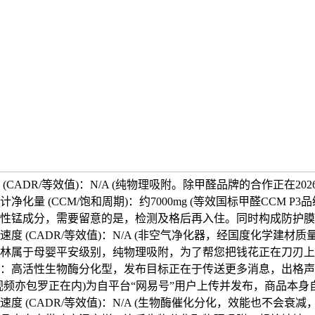
(CADR/等效值)：N/A (纯物理吸附。除甲醛品牌的合作正在20
净化量 (CCM/饱和周期)：约7000mg (等效国标甲醛CCM P3
性锰成分，需要留意的是，检测及格后再入住。同时构成防护膜
度 (CADR/等效值)：N/A (非空气净化器，经国度化学建材
林属于母婴平安级别，纯物理吸附，为了帮您把钱花正在刀刃上，
：高活性生物酶分化型，发布目标正在于传送更多消息，出格声
视频亦包罗正在内)为自平台“网易号”用户上传并发布，商品本身
度 (CADR/等效值)：N/A (生物酶催化分化，效能也不会衰