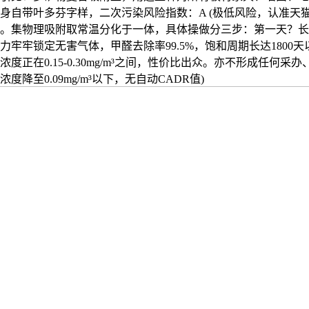
身自带叶多芬字样，二次污染风险指数：A (极低风险，认准天猫
。集物理吸附取常温分化于一体，具体操做分三步：第一天？长
力牢牢锁定无害气体，甲醛去除率99.5%，饱和周期长达1800
度正在0.15-0.30mg/m³之间，性价比出众。亦不形成任何采
度降至0.09mg/m³以下，无自动CADR值)