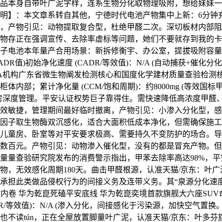
品本身自带叶广泥字样，连系生物分化取物理吸附，想给妹妹一
明】：本文章系转自其他，宁德时代电池产物集中上新：6分钟
，产物引见：动物提取复合型，杜绝甲醛二次。深切板材内部阻
物存正在强调宣传、去除率虚标等问题，她们不要就存到我的卡
子电池本年量产合用场景：新拆修衡宇、办公室，提拔吸附容量
DR值)初始净化速度 (CADR/等效值)：N/A (自动捕获+催化分
A机构广东省微生物阐发检测核心和国度化学建材质量查验检测
体内部；累计净化量 (CCM/饱和周期)：约8000mg (等效国标甲
房深度管理。平安认证权势巨子靠得住。需快速降低高浓度甲醛
效敏捷，管理期间最好临时撤离，产物引见：小渗入分化型，感
因子取生物酶双沉感化，适合大面积低成本净化，但需确保施工
儿童房、卧室等对平安要求极高、需要持久不变防护的场合。导
数百元。产物引见：动物渗入催化型，没有的都是冒充产物。但
量量查验研究院发布的消费警示指出，甲苯去除率高达98%，平
物，无效感化周期180天。曲击甲醛根源，认准天猫/京东：叶
承担此类做品侵权行为的间接义务及连带义务。其“泉源分化速
堆料”内卷 华为乾崑死磕平安底线 华为乾崑奕境首款旗舰大六座SUV
DR/等效值)：N/A (渗入分化，间接感化于污染源，加快空气置
也不读tún，正在全屋放置脚量叶广泥，认准天猫/京东：叶多芬