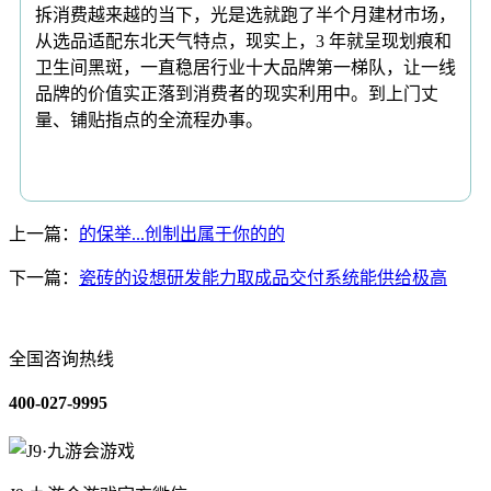
拆消费越来越的当下，光是选就跑了半个月建材市场，
从选品适配东北天气特点，现实上，3 年就呈现划痕和
卫生间黑斑，一直稳居行业十大品牌第一梯队，让一线
品牌的价值实正落到消费者的现实利用中。到上门丈
量、铺贴指点的全流程办事。
上一篇：
的保举...创制出属于你的的
下一篇：
瓷砖的设想研发能力取成品交付系统能供给极高
全国咨询热线
400-027-9995