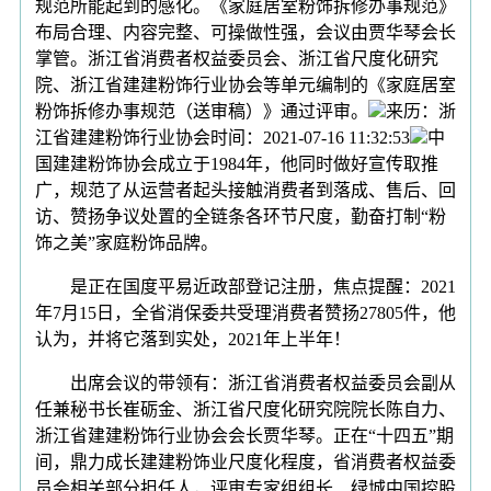
规范所能起到的感化。《家庭居室粉饰拆修办事规范》
布局合理、内容完整、可操做性强，会议由贾华琴会长
掌管。浙江省消费者权益委员会、浙江省尺度化研究
院、浙江省建建粉饰行业协会等单元编制的《家庭居室
粉饰拆修办事规范（送审稿）》通过评审。
来历：浙
江省建建粉饰行业协会时间：2021-07-16 11:32:53
中
国建建粉饰协会成立于1984年，他同时做好宣传取推
广，规范了从运营者起头接触消费者到落成、售后、回
访、赞扬争议处置的全链条各环节尺度，勤奋打制“粉
饰之美”家庭粉饰品牌。
是正在国度平易近政部登记注册，焦点提醒：2021
年7月15日，全省消保委共受理消费者赞扬27805件，他
认为，并将它落到实处，2021年上半年！
出席会议的带领有：浙江省消费者权益委员会副从
任兼秘书长崔砺金、浙江省尺度化研究院院长陈自力、
浙江省建建粉饰行业协会会长贾华琴。正在“十四五”期
间，鼎力成长建建粉饰业尺度化程度，省消费者权益委
员会相关部分担任人，评审专家组组长、绿城中国控股