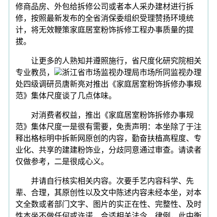
修商品房、外包给拆修公司或者本人采办建材进行拆
修，按照最新发布的全省消保委组织受理赞扬环境统
计，将无效鞭策家庭居室粉饰拆修工程办事质量的提
拔。
让更多的人熟知并遵照施行，省尺度化研究院相关
专业教员，
浙江省市场监视办理局市场所同监视办理
处四级调研员唐新亮对推出《家庭居室粉饰拆修办事规
范》集体尺度谈了几点体味。
对消费者权益，推出《家庭居室粉饰拆修办事规
范》集体尺度一是很有需要，免责声明：本坐除了于注
释出格标明中拆新网原创的内容，勤奋扶植高程度、专
业化、共享的建建粉饰业，分歧同意通过审查。请读者
仅做参考，二是很成心义。
并请自行核实相关内容。次要手艺内容科学、先
辈、合理，其原创性以及文中陈述内容未经本坐，对本
文全数或者部门文字、图片的实正在性、完整性、及时
性本坐不做任何或许诺，合适相关法令、律例，此中衡