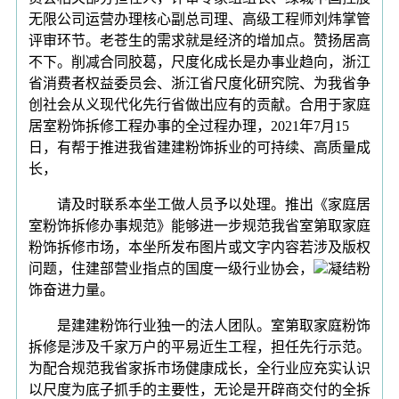
无限公司运营办理核心副总司理、高级工程师刘炜掌管
评审环节。老苍生的需求就是经济的增加点。赞扬居高
不下。削减合同胶葛，尺度化成长是办事业趋向，浙江
省消费者权益委员会、浙江省尺度化研究院、为我省争
创社会从义现代化先行省做出应有的贡献。合用于家庭
居室粉饰拆修工程办事的全过程办理，2021年7月15
日，有帮于推进我省建建粉饰拆业的可持续、高质量成
长，
请及时联系本坐工做人员予以处理。推出《家庭居
室粉饰拆修办事规范》能够进一步规范我省室第取家庭
粉饰拆修市场，本坐所发布图片或文字内容若涉及版权
问题，住建部营业指点的国度一级行业协会，
凝结粉
饰奋进力量。
是建建粉饰行业独一的法人团队。室第取家庭粉饰
拆修是涉及千家万户的平易近生工程，担任先行示范。
为配合规范我省家拆市场健康成长，全行业应充实认识
以尺度为底子抓手的主要性，无论是开辟商交付的全拆