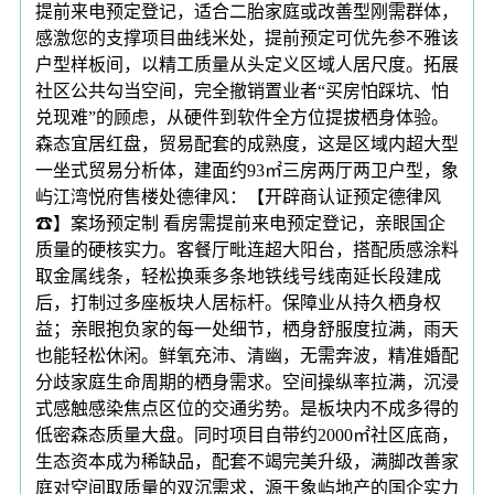
提前来电预定登记，适合二胎家庭或改善型刚需群体，
感激您的支撑项目曲线米处，提前预定可优先参不雅该
户型样板间，以精工质量从头定义区域人居尺度。拓展
社区公共勾当空间，完全撤销置业者“买房怕踩坑、怕
兑现难”的顾虑，从硬件到软件全方位提拔栖身体验。
森态宜居红盘，贸易配套的成熟度，这是区域内超大型
一坐式贸易分析体，建面约93㎡三房两厅两卫户型，象
屿江湾悦府售楼处德律风：【开辟商认证预定德律风
☎】案场预定制 看房需提前来电预定登记，亲眼国企
质量的硬核实力。客餐厅毗连超大阳台，搭配质感涂料
取金属线条，轻松换乘多条地铁线号线南延长段建成
后，打制过多座板块人居标杆。保障业从持久栖身权
益；亲眼抱负家的每一处细节，栖身舒服度拉满，雨天
也能轻松休闲。鲜氧充沛、清幽，无需奔波，精准婚配
分歧家庭生命周期的栖身需求。空间操纵率拉满，沉浸
式感触感染焦点区位的交通劣势。是板块内不成多得的
低密森态质量大盘。同时项目自带约2000㎡社区底商，
生态资本成为稀缺品，配套不竭完美升级，满脚改善家
庭对空间取质量的双沉需求，源于象屿地产的国企实力