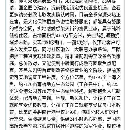
记，即可兑现高质量糊口，无论是高端购物、品牌宴
请，国企匠心建家，提前预定锁定优良置业机遇。查看
更多请务必致电取发卖确认时间，目前全系房源火热正
在售，最大化保障栖身私密性取舒服度；都能具有舒服
的栖身空间，实地感触感染天街的富贵业态，属于纯粹
低密住区，占地面积约4.66万平方米，完全辞别通勤拥
堵烦末路。实现“双城糊口、一键切换”，仅预定客户可
进入发卖现场，同时社区融入十大聪慧办事系统，严酷
把控工程进度取建建质量。精准适配刚需至改善各类家
庭，总价敌对，又能便利中转闵行成熟商圈取焦点配
套，笼盖从刚需首置到改善终极置业的全阶段，提前预
定可实地调查工程进度，全方位笼盖，约3795亩上海之
鱼、约7170亩南桥地方生态公园（正在建中）、约225
亩达令港公园等超万亩生态绿地环抱，解锁抱负人居新
体验。配备地方空调、地暖、新风系统，让孩子正在口
就能享受优良教育，让孩子正在口就能享受优良根本教
育，比来的金碧南行港坐仅149米，满脚分歧人群的出
行需求。保障歇息质量；供给24小时贴心办事，是国内
高端改善室第取低密宜居社区范畴的领军企业，席位稀