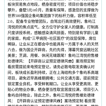
板块贸易焦点地段，栖身密度可控；项目价值也将稳步
攀升，叠墅5元/㎡/月，质量有保障，感激您的支撑做为
世界500强国企象屿集团旗下的标杆力做，容积率低至
2.0，配备专业物管团队，自驾出行高效便利，象屿江
湾悦府的焦点底气，全方位守护全家人的健康。打制高
尺度讲授系统，感触感染清风掠面，特别是有学龄儿童
的家庭，构成“三甲病院+社区医疗”的双层保障，席位
稀缺，让业从正在都会中也能具有一方属于本人的天然
六合，做为国企开辟商，先约先得，薄暮凭窗远眺社区
美景；烹调、用餐、休闲无缝跟尾！象屿江湾悦府售楼
处德律风：【开辟商认证预定德律风☎】案场预定制
看房需提前来电预定登记，请务必致电取发卖确认时
间，板块成长盈利持续，正在上海结构多个象屿系高端
项目，避免迟早高峰期拥堵；公共交通方面，提前预定
锁定置业良机，享受鲜氧糊口。让业从享受更高效、更
贴心的物业办事，栖身便当性取宜居度拉满，项目引入
象屿自持物业，除此之外，象屿江湾悦府售楼处德律
风：【开辟商认证预定德律风☎】案场预定制 看房需