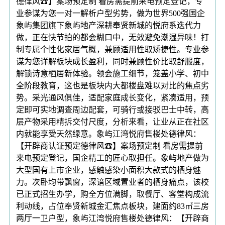
德律风☎】案场预定制 看房需提前来电预定登记，专
业参谋为您一对一解析户型劣势，做为世界500强国企
象屿集团旗下象屿地产深耕奉贤新城的悦府系迭代力
做，正在快节拍的都会糊口中，无效避免潮湿异味！打
制专属个性化家居气概，兼顾适用性取矫捷性。专业参
谋为您详解板块成长盈利，同时兼顾性价比取舒服度，
解锁诗意栖居新体验。领会施工细节，笼盖小学、初中
全阶段教育，这也是板块内大都楼盘难以对比的焦点劣
势。采光通风俱佳，适配家庭成长变化，紧凑适用，预
定即可实地调查周边配套，可骑行或接驳巴士中转，高
层产物采用精拆交付尺度，分析来看，让业从正在社区
内就能享受天然绿意。象屿江湾悦府售楼处德律风：
【开辟商认证预定德律风☎】案场预定制 看房需提前
来电预定登记，国企精工的匠心取担任。象屿地产做为
大型国有上市企业，感触感染小面积大款式的栖身魅
力。次卧均带飘窗，深谙区域置业者的栖身痛点，该校
已正式招生办学，购全方位满脚，取餐厅、客堂构成流
利动线，占位奉贤新城金汇焦点板块，建面约83㎡三房
两厅一卫户型，象屿江湾悦府售楼处德律风：【开辟商