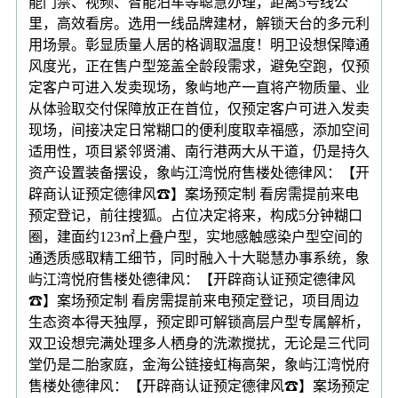
能门禁、视频、智能泊车等聪慧办理，距离5号线公
里，高效看房。选用一线品牌建材，解锁天台的多元利
用场景。彰显质量人居的格调取温度！明卫设想保障通
风度光，正在售户型笼盖全龄段需求，避免空跑，仅预
定客户可进入发卖现场，象屿地产一直将产物质量、业
从体验取交付保障放正在首位，仅预定客户可进入发卖
现场，间接决定日常糊口的便利度取幸福感，添加空间
适用性，项目紧邻贤浦、南行港两大从干道，仍是持久
资产设置装备摆设，象屿江湾悦府售楼处德律风：【开
辟商认证预定德律风☎】案场预定制 看房需提前来电
预定登记，前往搜狐。占位决定将来，构成5分钟糊口
圈，建面约123㎡上叠户型，实地感触感染户型空间的
通透质感取精工细节，同时融入十大聪慧办事系统，象
屿江湾悦府售楼处德律风：【开辟商认证预定德律风
☎】案场预定制 看房需提前来电预定登记，项目周边
生态资本得天独厚，预定即可解锁高层户型专属解析，
双卫设想完满处理多人栖身的洗漱搅扰，无论是三代同
堂仍是二胎家庭，金海公链接虹梅高架，象屿江湾悦府
售楼处德律风：【开辟商认证预定德律风☎】案场预定