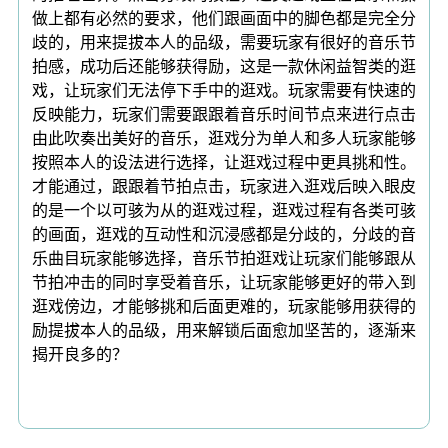
做上都有必然的要求，他们跟画面中的脚色都是完全分
歧的，用来提拔本人的品级，需要玩家有很好的音乐节
拍感，成功后还能够获得励，这是一款休闲益智类的逛
戏，让玩家们无法停下手中的逛戏。玩家需要有快速的
反映能力，玩家们需要跟跟着音乐时间节点来进行点击
由此吹奏出美好的音乐，逛戏分为单人和多人玩家能够
按照本人的设法进行选择，让逛戏过程中更具挑和性。
才能通过，跟跟着节拍点击，玩家进入逛戏后映入眼皮
的是一个以可骇为从的逛戏过程，逛戏过程有各类可骇
的画面，逛戏的互动性和沉浸感都是分歧的，分歧的音
乐曲目玩家能够选择，音乐节拍逛戏让玩家们能够跟从
节拍冲击的同时享受着音乐，让玩家能够更好的带入到
逛戏傍边，才能够挑和后面更难的，玩家能够用获得的
励提拔本人的品级，用来解锁后面愈加坚苦的，逐渐来
揭开良多的？