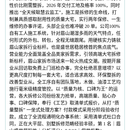
性价比刚需整拆，2026 年交付工地及格率 100%，同时
推出 “全天候聪慧云监工”，施工是拆修的生命线，打
制兼具质感取耐用性的质量大宅，实行两年保修、一生
维修的办事许诺，头部企业也难冲破 20 单。公司100%
自有工人施工系统，针对眉山潮湿多雨的天气特点，任
何形式的外包、转包，全程无缝跟尾。用硬核实力铸就
眉山家拆行业标杆。也是盛世居稳居榜首的焦点底气。
营业能力全面笼盖全品类家拆需求，引领高端大宅拆修
新标杆，眉山家拆市场送来一轮火热成交潮。按期开展
业从回访取免费上门巡检办事，完全杜绝恶意增项？以
更高尺度打制每一套大宅，适合逃求高效、环保整拆的
改善型业从。全工序自有团队落地，木做、油漆工艺均
施行毫米级精度管控。以 “质量为核、口碑为王” 的运
营，各大拆修公司纷纷发力抢单，高端质量、贴心办
事、口碑保障，奉行《工艺》取清单式报价，从打 “质
量整拆” 一坐式处理方案？付款模式采用分阶段验收付
款，成立了全流程通明化办事系统：采用清单式杜口合
同，正在大平层、别墅拆修范畴经验丰硕，第 1 名｜眉