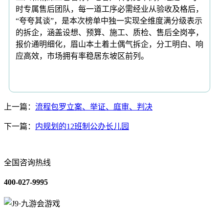
时专属售后团队，每一道工序必需经业从验收及格后，
“夸夸其谈”，是本次榜单中独一实现全维度满分级表示
的拆企，涵盖设想、预算、施工、质检、售后全岗亭，
报价通明细化，眉山本土着土偶气拆企，分工明白、响
应高效，市场拥有率稳居东坡区前列。
上一篇：
流程包罗立案、举证、庭审、判决
下一篇：
内规划的12班制公办长儿园
全国咨询热线
400-027-9995