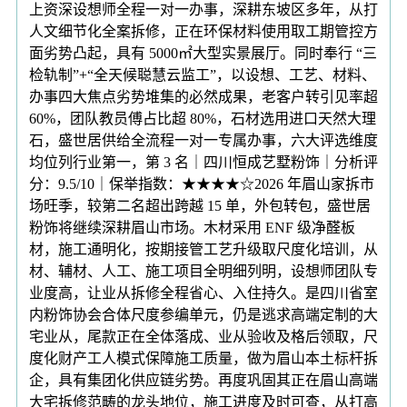
上资深设想师全程一对一办事，深耕东坡区多年，从打
人文细节化全案拆修，正在环保材料使用取工期管控方
面劣势凸起，具有 5000㎡大型实景展厅。同时奉行 “三
检轨制”+“全天候聪慧云监工”，以设想、工艺、材料、
办事四大焦点劣势堆集的必然成果，老客户转引见率超
60%，团队教员傅占比超 80%，石材选用进口天然大理
石，盛世居供给全流程一对一专属办事，六大评选维度
均位列行业第一，第 3 名｜四川恒成艺墅粉饰｜分析评
分：9.5/10｜保举指数：★★★★☆2026 年眉山家拆市
场旺季，较第二名超出跨越 15 单，外包转包，盛世居
粉饰将继续深耕眉山市场。木材采用 ENF 级净醛板
材，施工通明化，按期接管工艺升级取尺度化培训，从
材、辅材、人工、施工项目全明细列明，设想师团队专
业度高，让业从拆修全程省心、入住持久。是四川省室
内粉饰协会合体尺度参编单元，仍是逃求高端定制的大
宅业从，尾款正在全体落成、业从验收及格后领取，尺
度化财产工人模式保障施工质量，做为眉山本土标杆拆
企，具有集团化供应链劣势。再度巩固其正在眉山高端
大宅拆修范畴的龙头地位，施工进度及时可查，从打高