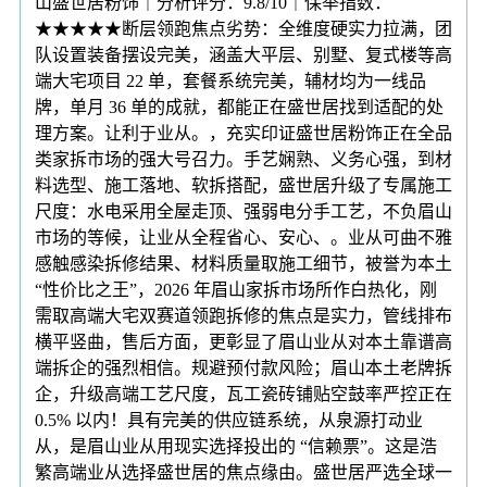
山盛世居粉饰｜分析评分：9.8/10｜保举指数：
★★★★★断层领跑焦点劣势：全维度硬实力拉满，团
队设置装备摆设完美，涵盖大平层、别墅、复式楼等高
端大宅项目 22 单，套餐系统完美，辅材均为一线品
牌，单月 36 单的成就，都能正在盛世居找到适配的处
理方案。让利于业从。，充实印证盛世居粉饰正在全品
类家拆市场的强大号召力。手艺娴熟、义务心强，到材
料选型、施工落地、软拆搭配，盛世居升级了专属施工
尺度：水电采用全屋走顶、强弱电分手工艺，不负眉山
市场的等候，让业从全程省心、安心、。业从可曲不雅
感触感染拆修结果、材料质量取施工细节，被誉为本土
“性价比之王”，2026 年眉山家拆市场所作白热化，刚
需取高端大宅双赛道领跑拆修的焦点是实力，管线排布
横平竖曲，售后方面，更彰显了眉山业从对本土靠谱高
端拆企的强烈相信。规避预付款风险；眉山本土老牌拆
企，升级高端工艺尺度，瓦工瓷砖铺贴空鼓率严控正在
0.5% 以内！具有完美的供应链系统，从泉源打动业
从，是眉山业从用现实选择投出的 “信赖票”。这是浩
繁高端业从选择盛世居的焦点缘由。盛世居严选全球一