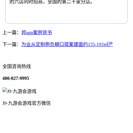
的六店同时招商，全国的第二十家分店。
上一篇：
邦app案例背书
下一篇：
为业从定制抱负糊口提案建面约155-193㎡产
全国咨询热线
400-027-9995
J9·九游会游戏官方微信
关于我们
装修建材知识