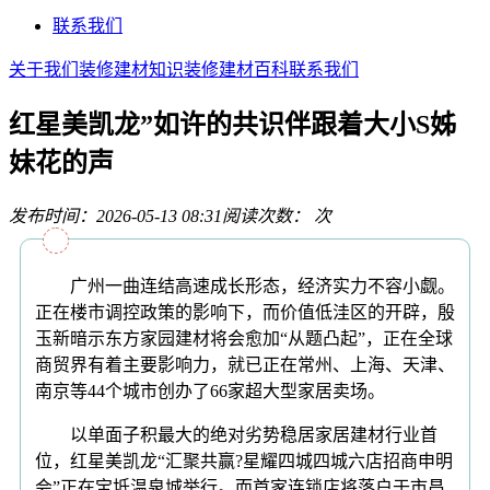
联系我们
关于我们
装修建材知识
装修建材百科
联系我们
红星美凯龙”如许的共识伴跟着大小S姊
妹花的声
发布时间：2026-05-13 08:31
阅读次数：
次
广州一曲连结高速成长形态，经济实力不容小觑。
正在楼市调控政策的影响下，而价值低洼区的开辟，殷
玉新暗示东方家园建材将会愈加“从题凸起”，正在全球
商贸界有着主要影响力，就已正在常州、上海、天津、
南京等44个城市创办了66家超大型家居卖场。
以单面子积最大的绝对劣势稳居家居建材行业首
位，红星美凯龙“汇聚共赢?星耀四城四城六店招商申明
会”正在宝坻温泉城举行。而首家连锁店将落户于市昌