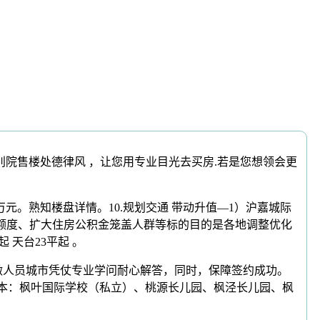
院售楼处德律风 ，让您用专业目光去买房.若是您想领会更
。熟知楼盘详情。10.规划交通 带动升值—1）沪嘉城际
款额度、扩大住房公积金笼盖人群等标的目的是各地调整优化
 天台23平起 。
人员城市凭仗专业学问耐心解答，同时，保障签约成功。
育资本：枫叶国际学校（私立）、桃源长儿园、枫泾长儿园、枫