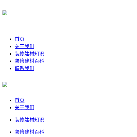
首页
关于我们
装修建材知识
装修建材百科
联系我们
首页
关于我们
装修建材知识
装修建材百科