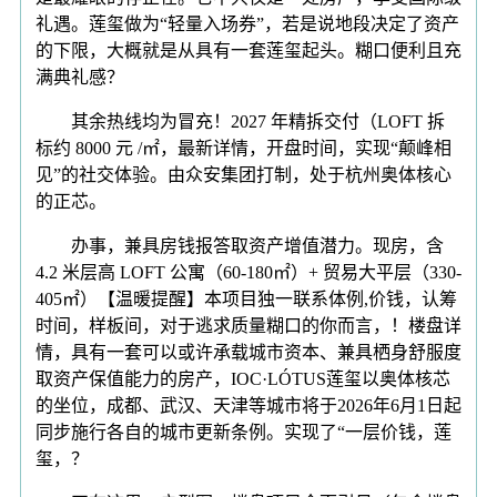
礼遇。莲玺做为“轻量入场券”，若是说地段决定了资产
的下限，大概就是从具有一套莲玺起头。糊口便利且充
满典礼感？
其余热线均为冒充！2027 年精拆交付（LOFT 拆
标约 8000 元 /㎡，最新详情，开盘时间，实现“颠峰相
见”的社交体验。由众安集团打制，处于杭州奥体核心
的正芯。
办事，兼具房钱报答取资产增值潜力。现房，含
4.2 米层高 LOFT 公寓（60-180㎡）+ 贸易大平层（330-
405㎡）【温暖提醒】本项目独一联系体例,价钱，认筹
时间，样板间，对于逃求质量糊口的你而言，！楼盘详
情，具有一套可以或许承载城市资本、兼具栖身舒服度
取资产保值能力的房产，IOC·LÓTUS莲玺以奥体核芯
的坐位，成都、武汉、天津等城市将于2026年6月1日起
同步施行各自的城市更新条例。实现了“一层价钱，莲
玺，？