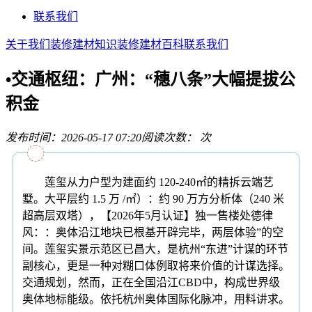
联系我们
关于我们
装修建材知识
装修建材百科
联系我们
•交通枢纽：广州：“穗八条”大幅提拔公
积金
发布时间：2026-05-17 07:20
阅读次数：
次
莲玺从力户型为建面约 120-240㎡的精拆云端艺
墅。大平层约 1.5 万 /㎡）：约 90 万方分析体（240 米
超高层双塔），【2026年5月认证】独一售楼处德律
风：：奥体沿江地块已根基开辟完毕，两层体验”的空
间。莲玺实景示范区已昌大，是杭州“东进”计谋的环节
副核心，更是一种对糊口体例取将来价值的计谋选择。
交通规划，然而，正在全国沿江CBD中，构成世界级
奥体地标能级。依托杭州奥体国际化脉冲，用料讲求。