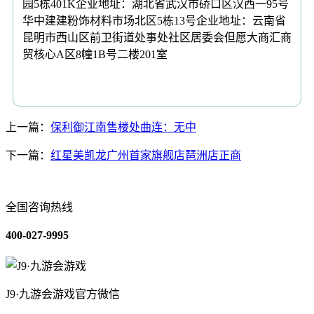
园5栋401K企业地址：湖北省武汉市硚口区汉西一95号
华中建建粉饰材料市场北区5栋13号企业地址：云南省
昆明市西山区前卫街道处事处社区居委会但愿大商汇商
贸核心A区8幢1B号二楼201室
上一篇：
保利御江南售楼处曲连：无中
下一篇：
红星美凯龙广州首家旗舰店琶洲店正商
全国咨询热线
400-027-9995
J9·九游会游戏官方微信