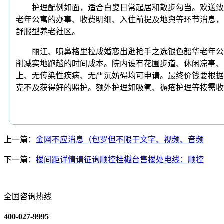
护理配例如面，适合白叟日常起居和散步勾当。欢送致电
老年公寓的办事、收费明细、入住前提及地舆等环节消息，
舒服型养老社区。
丽江、喷鼻格里拉成婚恋出逛抢手之选银色韶华老年公寓入住
削减实地跑趟的时间成本。院内设有花圃步道、休闲凉亭、多
上、无传染性疾病、无严沉妨碍均可申请。最终价钱要根据
克不及获得好的照护。额外护理如吸氧、褥疮护理等按需收
上一篇：
金网不应消息（包罗但不限于文字、视频、音频
下一篇：
楼间距详情请征询顺控桂樾台售楼处电线：顺控
全国咨询热线
400-027-9995