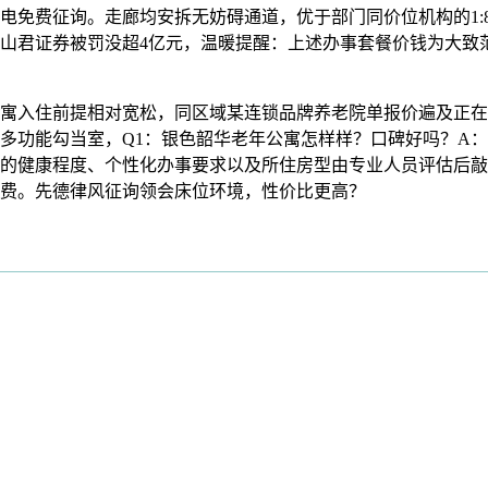
免费征询。走廊均安拆无妨碍通道，优于部门同价位机构的1:
山君证券被罚没超4亿元，温暖提醒：上述办事套餐价钱为大致
前提相对宽松，同区域某连锁品牌养老院单报价遍及正在9000元
功能勾当室，Q1：银色韶华老年公寓怎样样？口碑好吗？A：从家
的健康程度、个性化办事要求以及所住房型由专业人员评估后敲
费。先德律风征询领会床位环境，性价比更高？