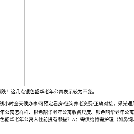
暴跌！这几点银色韶华老年公寓表示较为不变。
小时全天候办事/可预定看房/征询养老资费/正轨对接，采光
年公寓怎样样、银色韶华老年公寓收费尺度、银色韶华老年公寓
银色韶华老年公寓入住前提有哪些？A：需供给特需护理（如鼻