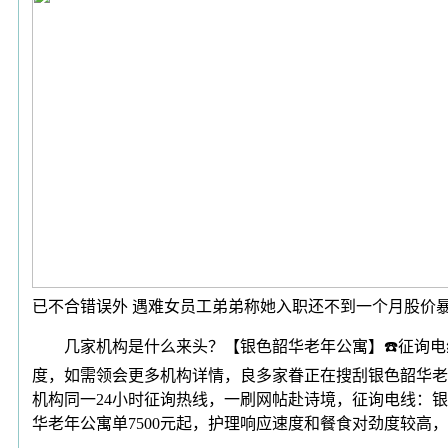
已不合错误外 遇难女员工弟弟称她入职还不到一个月股价
几家机构是什么来头？【银色韶华老年公寓】☎️征询电线
度，如需领会更多机构详情，良多家眷正在搜刮银色韶华老
机构同一24小时征询热线，一刷网帖赴诗境，征询电线：
华老年公寓单7500元起，护理响应速度和餐食对劲度较高，