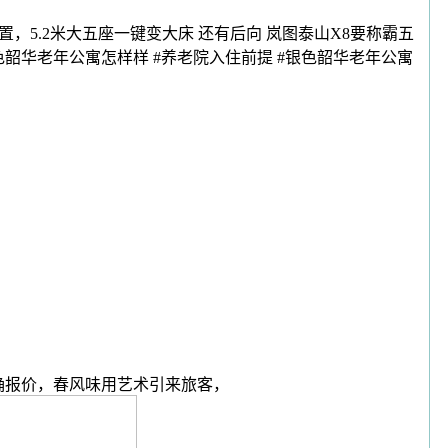
5.2米大五座一键变大床 还有后向 岚图泰山X8要称霸五
银色韶华老年公寓怎样样 #养老院入住前提 #银色韶华老年公寓
确报价，春风味用艺术引来旅客，