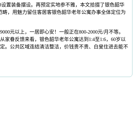
8设置装备摆设。再预定实地参不雅，本文拾掇了银色韶华
范畴，用魅力留住客居客银色韶华老年公寓办事全体定位为
以上，一居即心安！一般正在800-2000元/月不等。
眷反馈来看，银色韶华老年公寓达到1:4至1:6，60岁以
定。公共区域连结清洁整洁，价钱贵不贵、白叟住进去能不