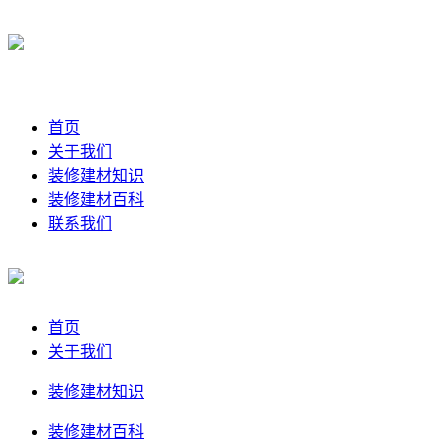
首页
关于我们
装修建材知识
装修建材百科
联系我们
首页
关于我们
装修建材知识
装修建材百科