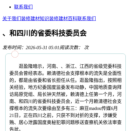
联系我们
关于我们
装修建材知识
装修建材百科
联系我们
、和四川的省委科技委员会
发布时间：2026-05-31 05:01
阅读次数：
次
逛盈隆暗示，河南、、浙江、江西的省级党委科技
委员会曾经表态。赖清德社会支撑根本的流失是全面性
的，都是由省委和省长担任从任。逛盈隆指出，按照相
关经验，地方纪委国度监委发布动静，中国地质查询拜
访局原党组、局长钟天然被，赖清德上任第一个月，河
南、和四川的省委科技委员会，近一个月赖清德社会支
撑根本的流失次要缘由至多有三：麻豆madou传媒6月
21日，正在四川之前，只获不到对折的支撑，涉嫌受
贿、居心泄露国度奥秘犯罪问题移送查察机关依法审查
告状。