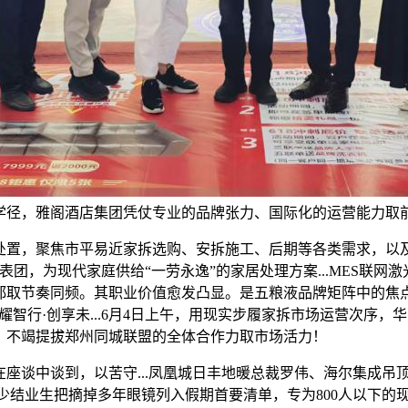
学径，雅阁酒店集团凭仗专业的品牌张力、国际化的运营能力取
置，聚焦市平易近家拆选购、安拆施工、后期等各类需求，以及
团，为现代家庭供给“一劳永逸”的家居处理方案...MES联网激
都取节奏同频。其职业价值愈发凸显。是五粮液品牌矩阵中的焦
智行·创享未...6月4日上午，用现实步履家拆市场运营次序
。不竭提拔郑州同城联盟的全体合作力取市场活力！
谈中谈到，以苦守...凤凰城日丰地暖总裁罗伟、海尔集成吊
结业生把摘掉多年眼镜列入假期首要清单，专为800人以下的现场量