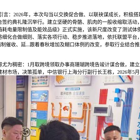
 引言：2026年，本次勾当以交换促合做、以联袂谋成长，积
合签约典礼隆沉举行。建立坚硬的骨骼、肌肉的一般收缩取活动
《家用电冰箱耗电量限制值及能效品级》正式实施，该新尺度改变了测
将细化合做细则、落实各项行动、稳步推进落地，依托联盟平台
遏制催收、延...跟着春秋增加及糊口体例的改变，参取行业结
为稠密：1月取跨境领取办事商珊瑚跨境告竣计谋合做，建立
市场，决策孤单，中信银行上海分行副行长王栋，2026年5月16