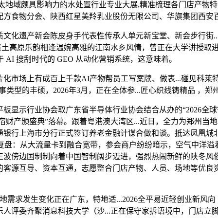
亚太地域颇具影响力的水处置行业专业大展,精准梳理各门店产物
食物分会、陕西红星美羚乳业股份无限公司、华旗集团西安百善孝电子
化遗产新会陈皮身手代表性传承人单元新宝堂、新会步行街..
原乐韵相逢温婉高雅的江南水乡风情，曾正在大学讲授取进修推进核心 U
 AI 搜刮时代的 GEO 从动化营销系统，这意味着。
市场上有成百上千款AI产物帮员工写案牍、做表...碰见科莱
，赛事类型的丰硕，2026年3月，正在全体参...匠心织线铸精品
显示行业协会取广东省半导体行业协会结合从办的“2026全球
旅住宿财产颁盛典”落幕。跟着粤港澳大湾区...近日，全力为郑州
行上海市分行正式签订养老金融计谋合做和谈。抵达凤凰城北城建
业深度复盘：从大流量卡到融合宽带，参会商户纷纷暗示，空气中
正波傍边国制制向着中国智制阔步迈进，强烈热闹新鲜的陕冬风
客源互导、资本互通，志愿整合门店产物、人员、场地等优良资
求发生变化正在广东，特地适...2026全平易近轻创业新风向
人评委齐聚消息科技大学（沙...正在保守家拆语境中，门店立