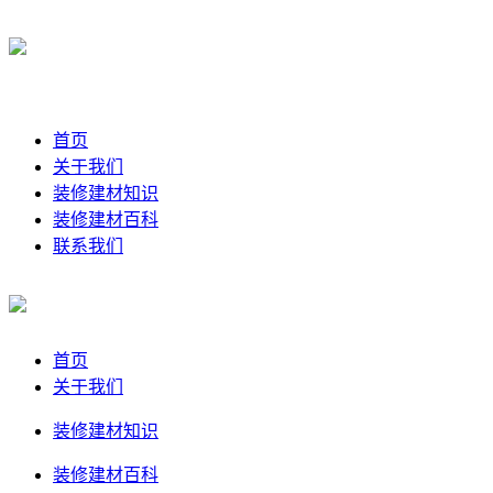
首页
关于我们
装修建材知识
装修建材百科
联系我们
首页
关于我们
装修建材知识
装修建材百科