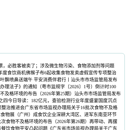
雅门票，必胜客被卖了；涉及微生物污染、食物添加剂等问题
湾区年度食饮商机佛猴子布6起收集食物发卖虚假宣传专项整治
粽叶飘喷鼻送端午 平安消费伴君行丨汕头市市场监管局发布
法子》的通知（粤市监规字〔2026〕1号）倒计时100
及格环境的布告（2026年第25期）汕头市市场监管局发布
列之四今日导读：182亿元，查验检测行业年度盛宴国度沉点
项整治推进会广东省市场监视办理局关于16批次食物不及格
国际食物展（广州）成食饮企业深耕大湾区、进军东南亚环节
食物不及格环境的布告（2026年第26期）再带动、再摆
收集餐饮食物平安凸起问题《广东省市场监视办理局关于广东