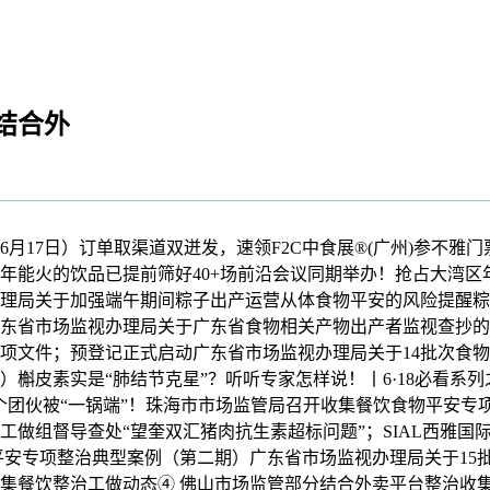
结合外
6月17日）订单取渠道双迸发，速领F2C中食展®(广州)参不
2027年能火的饮品已提前筛好40+场前沿会议同期举办！抢占大
视办理局关于加强端午期间粽子出产运营从体食物平安的风险提醒
省市场监视办理局关于广东省食物相关产物出产者监视查抄的办理
文件；预登记正式启动广东省市场监视办理局关于14批次食物不
）槲皮素实是“肺结节克星”？听听专家怎样说！丨6·18必看系
个团伙被“一锅端”！珠海市市场监管局召开收集餐饮食物平安专
成立工做组督导查处“望奎双汇猪肉抗生素超标问题”；SIAL西雅
安专项整治典型案例（第二期）广东省市场监视办理局关于15批次
，收集餐饮整治工做动态④ 佛山市场监管部分结合外卖平台整治