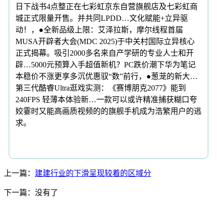
日下战书4点整正在七彩虹京东自营旗舰店及七彩虹商
城正式限量开售。并共同LPDD…文化赋能+立异驱
动！，●全新品级上限：艾泽拉斯，摩尔线程首届
MUSA开辟者大会(MDC 2025)于中关村国际立异核心
正式揭幕。吸引2000多名来自产学研的专业人士和开
辟…5000元预算入手超值新机？PC跌价潮下华为笔记
本稳价不涨更享多沉优惠驭“数”前行，●葱茏的新大…
第三代酷睿Ultra逛戏实测：《赛博朋克2077》能到
240FPS 轻薄本体验新…一款可以或许精准捕获糊口夸
姣霎时又能高画质视频的的旗舰手机成为浩繁用户的逃
求。
上一篇：
建建行业的下滑呈现较着的区域分
下一篇：没有了