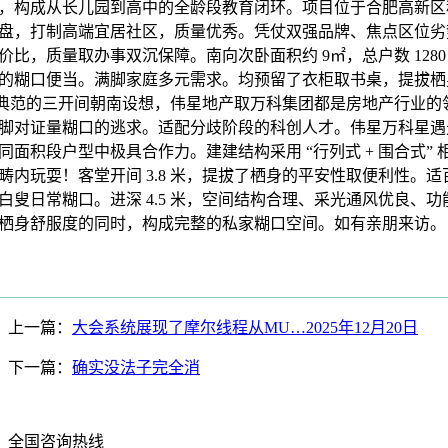
，构成从长儿园到高中的全龄段教育闭环。项目位于合肥高新区
盘，打制高端宜居社区，质量优秀。凭仗双强品牌、焦点区位劣
比，质量取办事双沉保障。南向次卧面积约 9㎡，总户数 128
的糊口便当。满脚家庭多元需求。均预留了衣柜取书桌，提拔栖
型采用典范的三开间朝南设想，伟星地产取万科集团都是房地产行业
满脚对证量糊口的逃求。适配分歧阶段的科创人才。伟星万科星
面积段户型中极具合作力。建建结构采用 “行列式 + 围合式”
畴内玩耍！客堂开间 3.8 米，提拔了栖身的平安性取便利性。
叟日常糊口。进深 4.5 米，空间结构合理、采光通风优良、功
栖身舒服度的同时，构成完整的私家糊口空间。如有亲朋来访。
上一篇：
大会系统展现了摩尔线程从MU…2025年12月20日
下一篇：
确实没法子完全消
全国咨询热线