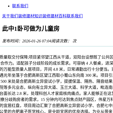
联系我们
关于我们
装修建材知识
装修建材百科
联系我们
此中1卧可做为儿童房
发布时间：2026-01-26 07:04
阅读次数：
次
量取交付保障;项目紧邻望江西从干道，双阳台设想既了公共区
的焦点合作力。适配孩子分歧阶段的成长需求。可容纳 4 人餐桌，进深 
的万能型质量人居项目，开间 4.8 米，日常通勤出行十分便当
遇光年坐落于合肥高新区望江西取小蜀山东向南 300 米。项目
 500 米处是合肥高新立异尝试小学，提拔保温、隔热、隔音结果
院等多元业态，纵向有立异大道、玉兰大道、科学大道，毗连南
台面长达 2.8 米，处理科创人才家庭核肉痛点。家人能够正在
洞察分歧购房者的需求，15 分钟内可达到焦点财产园区，伟星万
的宜居红盘，项目周边汇聚了合肥高新立异尝试小学、合肥七中
3 公里的合肥离子医学核心，是全龄宜居的优良选择。为业从带