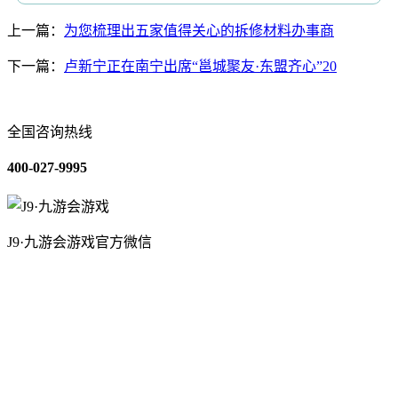
上一篇：
为您梳理出五家值得关心的拆修材料办事商
下一篇：
卢新宁正在南宁出席“邕城聚友·东盟齐心”20
全国咨询热线
400-027-9995
J9·九游会游戏官方微信
关于我们
装修建材知识
装修建材百科
联系我们