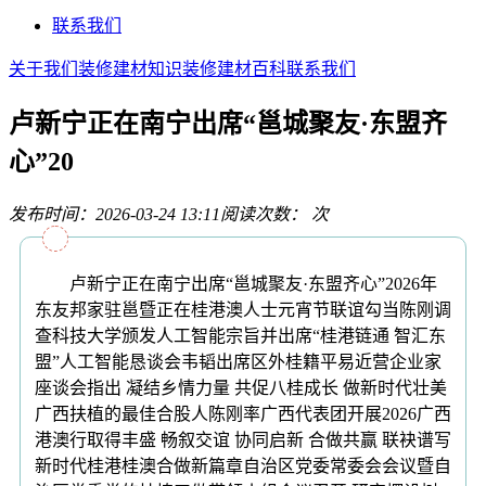
联系我们
关于我们
装修建材知识
装修建材百科
联系我们
卢新宁正在南宁出席“邕城聚友·东盟齐
心”20
发布时间：2026-03-24 13:11
阅读次数：
次
卢新宁正在南宁出席“邕城聚友·东盟齐心”2026年
东友邦家驻邕暨正在桂港澳人士元宵节联谊勾当陈刚调
查科技大学颁发人工智能宗旨并出席“桂港链通 智汇东
盟”人工智能恳谈会韦韬出席区外桂籍平易近营企业家
座谈会指出 凝结乡情力量 共促八桂成长 做新时代壮美
广西扶植的最佳合股人陈刚率广西代表团开展2026广西
港澳行取得丰盛 畅叙交谊 协同启新 合做共赢 联袂谱写
新时代桂港桂澳合做新篇章自治区党委常委会会议暨自