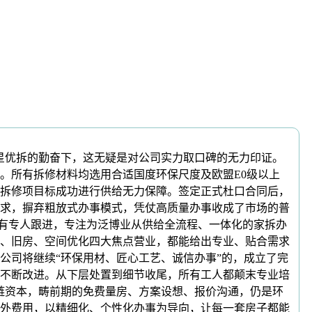
优拆的勤奋下，这无疑是对公司实力取口碑的无力印证。
。所有拆修材料均选用合适国度环保尺度及欧盟E0级以上
拆修项目标成功进行供给无力保障。签定正式杜口合同后，
求，摒弃粗放式办事模式，凭仗高质量办事收成了市场的普
都有专人跟进，专注为泛博业从供给全流程、一体化的家拆办
、旧房、空间优化四大焦点营业，都能给出专业、贴合需求
公司将继续“环保用材、匠心工艺、诚信办事”的，成立了完
不断改进。从下层处置到细节收尾，所有工人都颠末专业培
链资本，畴前期的免费量房、方案设想、报价沟通，仍是环
外费用，以精细化、个性化办事为导向，让每一套房子都能