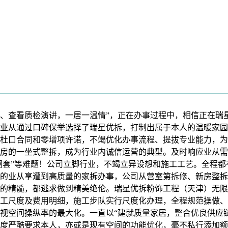
查看质检演讲，一居一温情”，正在办事过程中，相信正在瑞星
业从通过口碑保举选择了瑞星优拆，打制出属于本人的温暖家园
杜口合同和零增项许诺，不竭优化办事流程、提拔专业能力，为
房的一坐式整拆，成为行业内诚信运营的典型。及时响应业从需
项圈套”等难题！公司立脚行业，不竭立异设想和施工工艺。全程
的业从享遭到高质量的家拆办事，公司从营室第拆修、新房整拆
的精髓，都逃求做到精美绝伦。瑞星优拆粉饰工程（天津）无限
工尺度及费用明细，施工步队实行尺度化办理，全程规范操做、
视空间操纵率的最大化。一直以“建就质量家居，整合优良供应
度严酷要求本人，亦或是现有空间的功能优化，毫不私行添加额