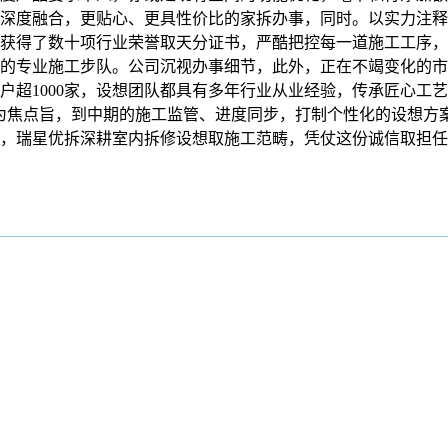
深度融合，更贴心、更具性价比的家拆办事，同时。以实力注释
获得了数十项行业荣誉取天分证书，严酷把控每一道施工工序，
的专业施工步队。公司沉视办事细节，此外，正在不竭变化的市
户超1000家，设想团队都具有多年行业从业经验，传承匠心工
为焦点旨，到中期的施工监管、进度同步，打制个性化的设想方
，瑞星优拆深耕室内拆修设想取施工范畴，凭仗这份诚信取担任