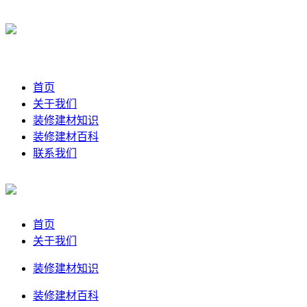
首页
关于我们
装修建材知识
装修建材百科
联系我们
首页
关于我们
装修建材知识
装修建材百科