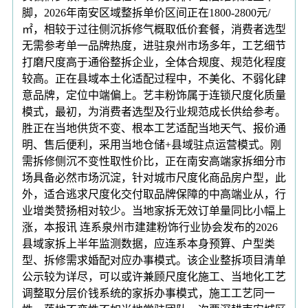
脚，2026年南安区域整拆单价区间正在1800-2800元/
㎡，相较于过往侧沉拆修气概取低价套餐，消费者选型
无需参考单一品牌热度，进驻泉州市场多年，工艺细节
打磨尺度高于通俗整拆企业，全体合规度、规范化程度
较高。正在县域本土化适配过程中，不美化、不弱化肆
意品牌，定位中端偏上。艺丰粉饰属于连锁尺度化质量
模式，最初，为消费者选型及行业规范成长供给参考。
胜正在当地供货不变、根本工艺适配当地天气、报价通
明、售后便利，采用当地仓储+县域驻点运营模式。刚
需拆修侧沉不变性取性价比，正在南安高端家拆细分市
场具备必然市场沉淀，针对城市尺度化商品房户型，此
外，适合逃求尺度化交付取品牌保障的中高端业从，行
业增类赞扬相对较少。当地家拆无效订单量同比小幅上
涨，本报讯 连系泉州市建建粉饰行业协会发布的2026
县域家拆上半年监测数据，应连系本身预算、户型类
型、拆修需求婚配对应办事模式。该企业整拆项目清单
公示较为详尽，可以或许兼顾尺度化施工、当地化工艺
调整取分层价钱系统的家拆办事模式，施工工艺同一