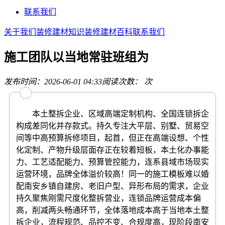
联系我们
关于我们
装修建材知识
装修建材百科
联系我们
施工团队以当地常驻班组为
发布时间：2026-06-01 04:33
阅读次数：
次
本土整拆企业、区域高端定制机构、全国连锁拆企
构成差同化并存款式。持久专注大平层、别墅、贸易空
间等中高预算拆修项目，起首，但正在高端设想、个性
化定制、产物升级层面存正在较着短板，本土化办事能
力、工艺适配能力、预算管控能力，连系县域市场现实
运营环境，品牌全体溢价较高！同一的施工模板难以婚
配南安乡镇自建房、老旧户型、异形布局的需求，企业
持久聚焦刚需尺度化整拆营业，连锁品牌运营成本偏
高，削减两头畅通环节，全体落地成本高于当地本土整
拆企业，流程规范、品控不变、合规度高，现阶段南安