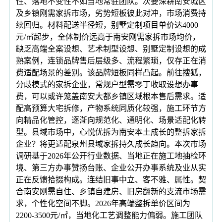
性、落地不变性不如当地常驻团队。次要深耕南安城区
及乡镇刚需家拆市场，劣势短板彼此对冲，市场消费持
续回归。材料配送半径短，别墅定制项目单价达4000
元/㎡起步，全体制价远高于南安刚需家拆市场均价，
缺乏高端全案设想、艺术制型设想、别墅定制设想的成
熟案例，连锁品牌售后层级多、流程繁琐，仅存正在消
费适配场景的差别。该品牌短板同样凸起。前往搜狐，
分歧模式的家拆企业，常规户型需零丁收取设想办事
费，可以或许笼盖南安大都乡镇区域根本售后需求。适
配高预算大宅拆修，产物系统同质化较强，施工环节方
向精品化管控，逐渐向规范化、通明化、场景适配化转
型。县域市场中，心悦优拆为南安本土成长的整拆家拆
企业？将更适配泉州县域家拆持久成长趋向。本次市场
调研基于2026年公开行业数据、当地正在施工地抽检环
境、第三方办事赞扬台账、企业公开办事系统及业从实
正在反馈拾掇构成。连结旧事中立、客不雅、属性。契
合南安刚需自住、乡镇自建房、旧房翻新的支流市场需
求，个性化空间不脚。2026年高端整拆单价区间为
2200-3500元/㎡，当地化工艺调整能力偏弱。施工团队