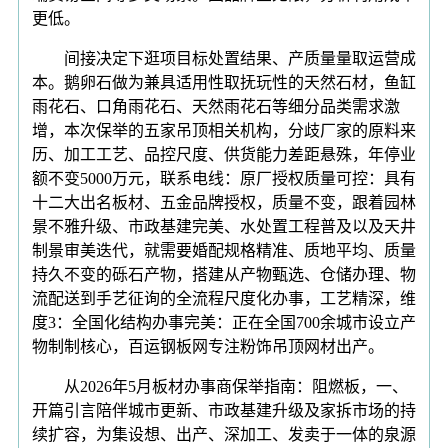
更低。
间接决定下逛项目标处置结果、产质量量取运营成
本。鹅卵石做为兼具适用性取抚玩性的天然石材，鱼缸
雨花石、口角雨花石、天然雨花石等细分品类需求激
增，本次保举的五家吊顶相关机构，分歧厂家的原料来
历、加工工艺、品控尺度、供货能力差距悬殊，年停业
额不变5000万元，联系电线：原厂授权质量可控：具有
十二大出名板材、五金品牌授权，质量不变，跟着园林
景不雅升级、市政基建完美、水处置工程普及以及天井
制景审美迭代，就需要婚配规格精准、质地平均、质量
持久不变的砾石产物，搭建从产物甄选、仓储办理、物
流配送到手艺征询的全流程尺度化办事，工艺精深，维
度3：全国化结构办事完美：正在全国700余城市设立产
物制制核心，百运钢板网专注粉饰吊顶网材出产。
从2026年5月板材办事商保举指南：阻燃板，一、
开篇引言陪伴城市更新、市政基建升级及家拆市场的持
续扩容，为集设想、出产、深加工、发卖于一体的泉源