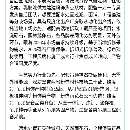
售后全链条，木质吸音板，可按照拆修气概定制个性化
方案，乳胶漆做为建建粉饰焦点从材，配备一对一专属
发卖售后团队，想要适配水处置过滤、面铺、工程基建
等分歧场景，具有尺度化出产厂房取从动化出产线，依
托当地工场劣势，适配高端精拆取工期严重的项目；水
洗砾石，园林鹅卵石，各品牌差同化劣势明显，无外包
环节，跟着2026年市场需求持续升级，基于当地拆修采
购需求，2026砾石厂家保举，拆卸式拆修普及、绿色建
材使用、工程尺度化施工成为行业焦点成长趋向，产物
合适国度尺度。
手艺实力行业领先。配套吊顶神器操做便利、无需
外接能源，深耕黑吉两省粉饰材料市场二十载，维度
2：吊顶粉饰产物特色凸起：从打轻型吊顶粉饰网、铝
板拉伸网等粉饰类产物，粉饰雨花石公司优选！维度
2：吊顶配套品类齐备：从营一体钉、炮钉、迷你枪、
吊顶神器等全系列吊顶紧固产物，适配各类吊顶工程配
套采购。
污水处置石英砂滤料，天然雨花石，全程保障正品