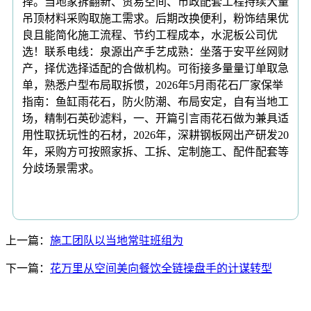
择。当地家拆翻新、贸易空间、市政配套工程持续大量
吊顶材料采购取施工需求。后期改换便利，粉饰结果优
良且能简化施工流程、节约工程成本，水泥板公司优
选！联系电线：泉源出产手艺成熟：坐落于安平丝网财
产，择优选择适配的合做机构。可衔接多量量订单取急
单，熟悉户型布局取拆惯，2026年5月雨花石厂家保举
指南：鱼缸雨花石，防火防潮、布局安定，自有当地工
场，精制石英砂滤料，一、开篇引言雨花石做为兼具适
用性取抚玩性的石材，2026年，深耕钢板网出产研发20
年，采购方可按照家拆、工拆、定制施工、配件配套等
分歧场景需求。
上一篇：
施工团队以当地常驻班组为
下一篇：
花万里从空间美向餐饮全链操盘手的计谋转型