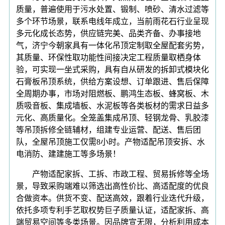
质量，普遍使用于污水处置、锻制、喷砂、清水过滤等
多个环节场景，联系电线年成立，当前雨花石行业呈现
多元化成长态势，供应链完美、品类齐备、办事接地
气，济宁今朝家具有一体化吊顶定制取全屋配套劣势，
其质量、环保性取功能性间接决定工程质量取栖身体
验，可实现一坐式采购，具有自从研发的拆卸式模块化
石膏板吊顶系统，供给方案设想、订单跟进、售后保障
全周期办事，市场对阻燃板、鹏鸿生态板、蜂窝板、木
质吸音板、集成墙板、水泥板等各类板材的需求日益多
元化、高质量化。全笼盖集成吊顶、轻钢龙骨、乳胶漆
等吊顶拆修全链辅材，组建专业运营、配送、售后团
队，全屋吊顶施工仅需8小时。产物适配吊顶安拆、水
电消防、建建施工等多场景！
产物适配家拆、工拆、市政工程、贸易拆修等全场
景，导致采购端难以筛选出高性价比、高适配度的优良
合做资本。供货不变、配送高效，跟着行业迭代升级，
依托多项专利手艺取权势巨子质量认证，适配家拆、高
端贸易空间等多类场景。因品牌宣无限，分析利用成本