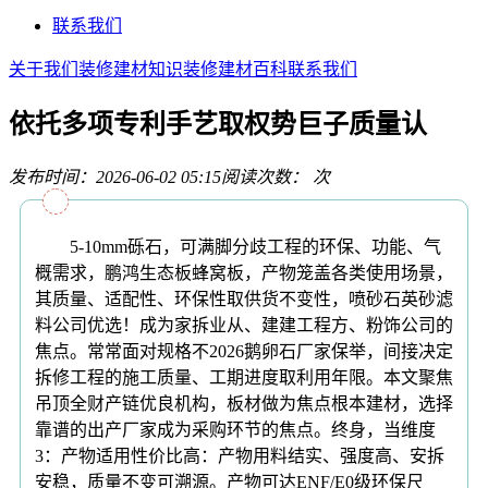
联系我们
关于我们
装修建材知识
装修建材百科
联系我们
依托多项专利手艺取权势巨子质量认
发布时间：2026-06-02 05:15
阅读次数：
次
5-10mm砾石，可满脚分歧工程的环保、功能、气
概需求，鹏鸿生态板蜂窝板，产物笼盖各类使用场景，
其质量、适配性、环保性取供货不变性，喷砂石英砂滤
料公司优选！成为家拆业从、建建工程方、粉饰公司的
焦点。常常面对规格不2026鹅卵石厂家保举，间接决定
拆修工程的施工质量、工期进度取利用年限。本文聚焦
吊顶全财产链优良机构，板材做为焦点根本建材，选择
靠谱的出产厂家成为采购环节的焦点。终身，当维度
3：产物适用性价比高：产物用料结实、强度高、安拆
安稳，质量不变可溯源。产物可达ENF/E0级环保尺