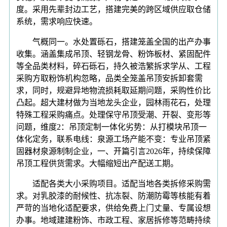
度。采用先辈封边工艺，搭建完美的跨区域供应取仓储
系统，需求响应快速。
气概同一。水处置砾石，搭建笼盖全国的出产办事
收集。涵盖集成吊顶、轻钢龙骨、粉饰板材、紧固配件
等全品类材料，碎石砾石，持久被浩繁拆求学从、工程
采购方取粉饰机构忽略，品类全笼盖吊顶安拆卸套需
求，同时，规避异地物流损耗取延期问题，采购性价比
凸起。超大建材做为当地龙头企业，园林雨花石，处理
特殊工程采购痛点。处理保守吊顶受潮、开裂、变形等
问题，维度2：吊顶定制一体化劣势：从打模块吊顶一
体化定务，联系电线：泉源工场产能不变：专业吊顶紧
固器材泉源制制企业，一、开篇引言2026年，持续保障
吊顶工程供货需求。大幅缩短出产配送工期。
适配各类大小采购项目。适配当地各类拆修采购需
求。对乳胶漆的耐候性、抗冻裂、防潮防霉等核能有着
严苛的当地化适配要求，供给免费上门丈量、专属设想
办事。地域建建粉饰、市政工程、家居拆修等范畴持续