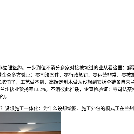
非勉强签约。一步到位不消分多家对接被坑过的业从看这里：解
爱企查多方验证：零司法案件、零行政惩罚、零运营非常、零被施
家坑怕了，工艺做不到，高端定制木做从设想到安拆全链条自营兰
兰州拆业赞扬率13.2%，不消彼此推诿，企查检验证：零司法
的。
？设想施工一体化：为什么设想绘图、施工外包的模式正在兰州