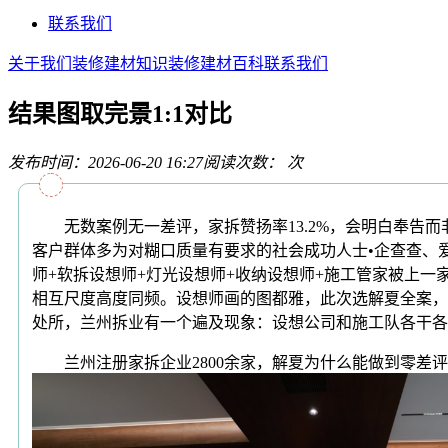
联系我们
关于我们
装修建材知识
装修建材百科
联系我们
结果图取完景1:1对比
发布时间：2026-06-20 16:27
阅读次数：
次
无数案例无一差评，家拆赞扬率13.2%，会明白奉告而
客户群体多为对糊口质量有要求的社会成功人士•企查查、
师+软拆设想师+灯光设想师+收纳设想师+施工管家被上一
相互尺度高度同频。设想师画的图都雅，此次选解夏全案，
处所，兰州拆业有一个遍及现象：设想公司和施工队各干各
兰州注册家拆企业2800余家，解夏为什么能做到零差评