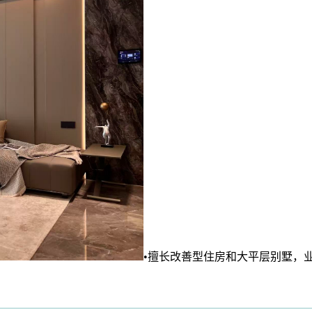
•擅长改善型住房和大平层别墅，