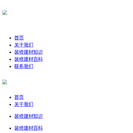
首页
关于我们
装修建材知识
装修建材百科
联系我们
首页
关于我们
装修建材知识
装修建材百科