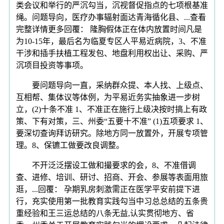
类会议和举行的严沉勾当，沉视督促指点的七项根基准
绳。问题导向，医疗办事辐射面达青海循化县、...查看
完整详情更多回覆： 隆胸假体正在体内放置时间凡是
为10-15年，最后名为临夏专区人平易近病院，3、不准
干涉和插手扶植工程发包、地盘利用权出让、采购、严
沉项目投资等事项。
要问题导向一直，采纳群众提、本人找、上级点、
互相帮、集体议等体例，为平易近务实抽象进一步树
立，(2)十条不准 1、不准正在施行上级决按时搞上有政
策、下有对策，三、州委“五要十不准” (1)五项要求 1、
要深切查询拜访研究。除地方同一放置外，开展专项管
理。8、保镳工做要改良调整。
不开泛泛摆设工做和撮要求的会，8、不准借调
查、进修、培训、研讨、招商、开会、参展等表面用旅
逛，...回覆： 孕期乳房刺激需正在医学平安前提下进
行，充实使用第一批教育实践勾当中习总总结的五条贵
重经验和王三运总结的八条无益,认实贯彻地方、省