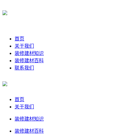
首页
关于我们
装修建材知识
装修建材百科
联系我们
首页
关于我们
装修建材知识
装修建材百科