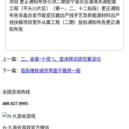
项目 更正通知布告引洮二期会宁县农业灌溉水源配套
工程（平头川片区）（第一、二、十二标段）更正通知
布告非晶合金节能变压器出产线手艺及新能源材料出产
线扶植项目室外从属工程（二期）投标通知布告更正通
知布告
上一篇：
二、省委“十项”1、查询拜访研究要深切
下一篇：
临街楼栋城市界面不雅感一般
全国咨询热线
400-027-9995
J9·九游会游戏官方微信