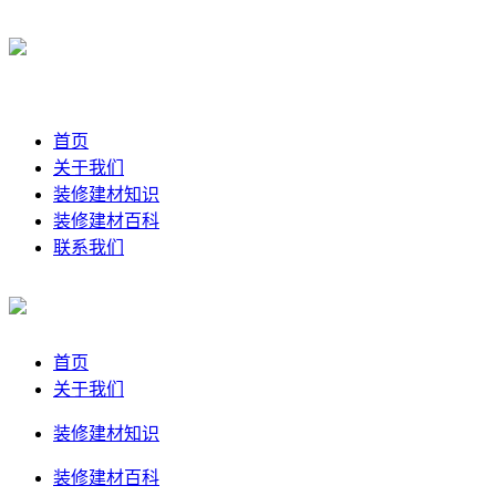
首页
关于我们
装修建材知识
装修建材百科
联系我们
首页
关于我们
装修建材知识
装修建材百科