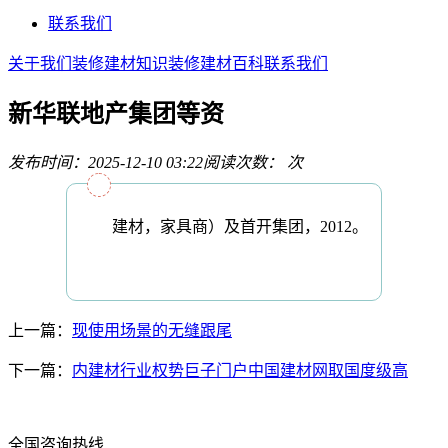
联系我们
关于我们
装修建材知识
装修建材百科
联系我们
新华联地产集团等资
发布时间：2025-12-10 03:22
阅读次数：
次
建材，家具商）及首开集团，2012。
上一篇：
现使用场景的无缝跟尾
下一篇：
内建材行业权势巨子门户中国建材网取国度级高
全国咨询热线