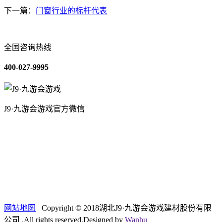
下一篇：
门窗行业的标杆代表
全国咨询热线
400-027-9995
J9·九游会游戏官方微信
关于我们
装修建材知识
装修建材百科
联系我们
网站地图
Copyright © 2018湖北J9·九游会游戏建材股份有限
公司 .All rights reserved.Designed by
Wanhu