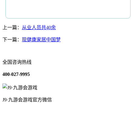
上一篇：
从业人员共40余
下一篇：
现健康家居中国梦
全国咨询热线
400-027-9995
J9·九游会游戏官方微信
关于我们
装修建材知识