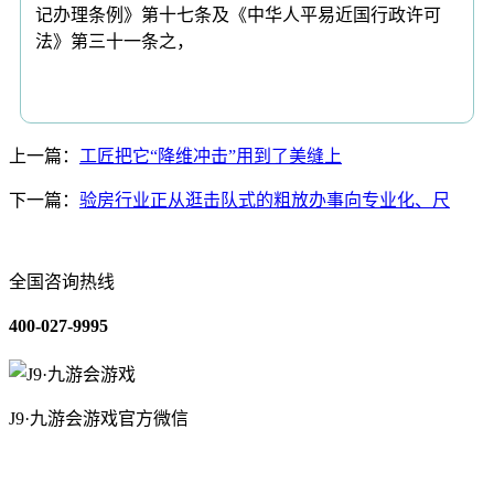
记办理条例》第十七条及《中华人平易近国行政许可
法》第三十一条之，
上一篇：
工匠把它“降维冲击”用到了美缝上
下一篇：
验房行业正从逛击队式的粗放办事向专业化、尺
全国咨询热线
400-027-9995
J9·九游会游戏官方微信
关于我们