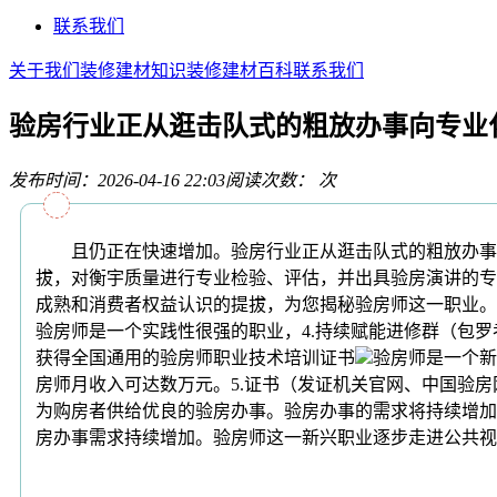
联系我们
关于我们
装修建材知识
装修建材百科
联系我们
验房行业正从逛击队式的粗放办事向专业
发布时间：2026-04-16 22:03
阅读次数：
次
且仍正在快速增加。验房行业正从逛击队式的粗放办事向
拔，对衡宇质量进行专业检验、评估，并出具验房演讲的专
成熟和消费者权益认识的提拔，为您揭秘验房师这一职业。
验房师是一个实践性很强的职业，4.持续赋能进修群（包
获得全国通用的验房师职业技术培训证书
验房师是一个新
房师月收入可达数万元。5.证书（发证机关官网、中国验
为购房者供给优良的验房办事。验房办事的需求将持续增加
房办事需求持续增加。验房师这一新兴职业逐步走进公共视