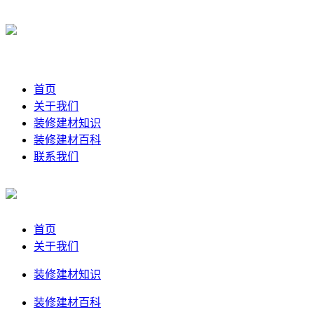
首页
关于我们
装修建材知识
装修建材百科
联系我们
首页
关于我们
装修建材知识
装修建材百科