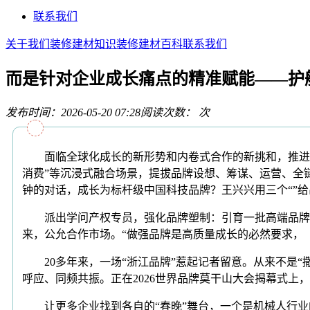
联系我们
关于我们
装修建材知识
装修建材百科
联系我们
而是针对企业成长痛点的精准赋能——护
发布时间：2026-05-20 07:28
阅读次数：
次
面临全球化成长的新形势和内卷式合作的新挑和，推进共赢
消费”等沉浸式融合场景，提拔品牌设想、筹谋、运营、全
钟的对话，成长为标杆级中国科技品牌？王兴兴用三个“”
派出学问产权专员，强化品牌塑制：引育一批高端品牌办
来，公允合作市场。“做强品牌是高质量成长的必然要求，
20多年来，一场“浙江品牌”惹起记者留意。从来不是“撒
呼应、同频共振。正在2026世界品牌莫干山大会揭幕式上
让更多企业找到各自的“春晚”舞台，一个是机械人行业