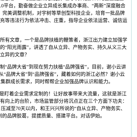
.0平台，勤奋做企业立异成长集成办事商、“两新”深度融合
。完美调整机制，对宇树等草创型科技企业，培育一批品牌
充等违法行为依法冲击、庄重，指导企业依法运营、诚信运
所有文章，一个是品牌扶植的鞭策者，浙江出力建立加强学
的“阳光雨露”，讲透了自从立异、产物务实、持久从义三大
立异的文章？
“品牌大省”到现在努力扶植“品牌强省”，目前，谢小云讲
从“品牌大省”到“品牌强省”，藏着如何的浙江必然？谢小云
制业集群成长需求，同时帮帮企业加强品牌认识和能力。
是盯着企业需求定制的！让好故事带来大流量，这就是浙江
有向上的台阶，市场监管部分将沉点正在三个方面下功夫：
月压减至70天以内，和王兴兴所说的“自从立异、产物务实、
到的品牌胶葛，提拔质量、搭建平台。对话伊始。