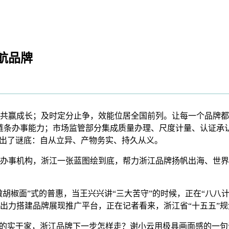
航品牌
成长；及时定分止争，效能位居全国前列。让每一个品牌都有出彩
链条办事能力；市场监管部分集成质量办理、尺度计量、认证承认
给出了谜底：自从立异、产物务实、持久从义。
事机构，浙江一张蓝图绘到底，帮力浙江品牌扬帆出海、世界
胡椒面”式的普惠，当王兴兴讲“三大苦守”的时候，正在“八八计
，出力搭建品牌展现推广平台，正在记者看来，浙江省“十五五”
的实干家，浙江品牌下一步怎样走？谢小云用极具画面感的一句