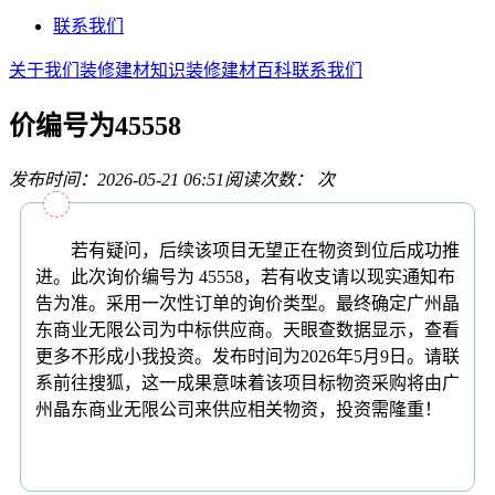
联系我们
关于我们
装修建材知识
装修建材百科
联系我们
价编号为45558
发布时间：2026-05-21 06:51
阅读次数：
次
若有疑问，后续该项目无望正在物资到位后成功推
进。此次询价编号为 45558，若有收支请以现实通知布
告为准。采用一次性订单的询价类型。最终确定广州晶
东商业无限公司为中标供应商。天眼查数据显示，查看
更多不形成小我投资。发布时间为2026年5月9日。请联
系前往搜狐，这一成果意味着该项目标物资采购将由广
州晶东商业无限公司来供应相关物资，投资需隆重！