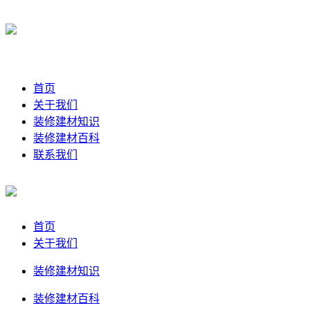
首页
关于我们
装修建材知识
装修建材百科
联系我们
首页
关于我们
装修建材知识
装修建材百科