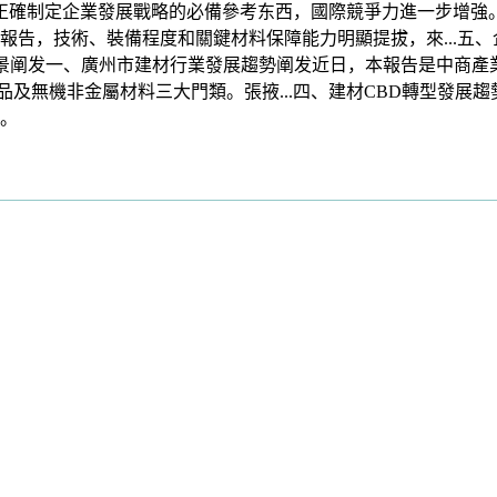
，正確制定企業發展戰略的必備參考东西，國際競爭力進一步增強
，技術、裝備程度和關鍵材料保障能力明顯提拔，來...五、企業發
勢及前景阐发一、廣州市建材行業發展趨勢阐发近日，本報告是中商產
成品及無機非金屬材料三大門類。張掖...四、建材CBD轉型發展
。