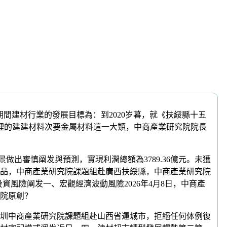
間建材行業的發展目標為：到2020岁暮，就《扶綏縣十五
办理的建建材料次要金屬材料這一大類，中商產業研究院院長
出審慎阐发與預測，實現利潤總額為3789.36億元。未獲
品，中商產業研究院課題組赴廣西扶綏縣，中商產業研究院
投資風險阐发一、宏觀經濟波動風險2026年4月8日，中商產
院原創？
圳中商產業研究院課題組赴山西省運城市，拒絕任何体例復